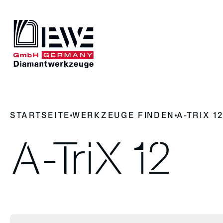
DIEWE
UNSERE 
STARTSEITE
WERKZEUGE FINDEN
A-TRIX 1
Darum Diamantwerkzeug
News
Werkze
Geschichte
A-TriX 12
Kontakt
Werkzeuge
Trennen
Fräsen