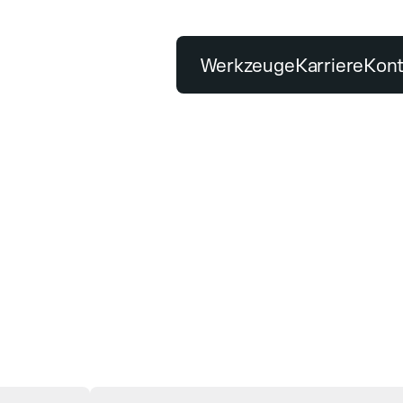
Werkzeuge
Karriere
Kont
BELIEBTE SUCHBEGRIFFE
Tischsäge
Premiumqualität
PRODUKTE
UNSER VERSPRECH
2
Klassifizierung
Testzentrum
uge finden
Premiumqualität
Nachhaltigkeitsbericht
Bohren
Schleifen