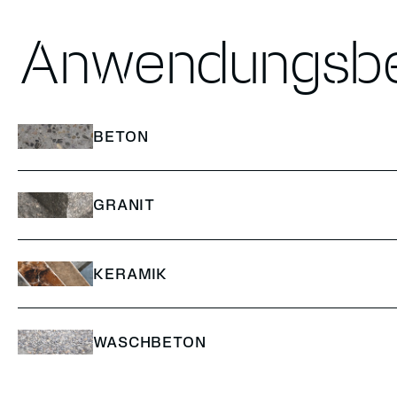
Anwendungsbe
BETON
GRANIT
KERAMIK
WASCHBETON