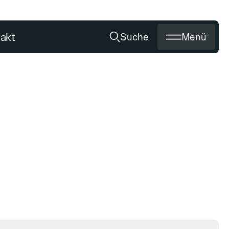
akt
Suche
Menü
Schärfen
Titan Flash
EN
UNSER SERVICE
Medien
Händler werden
Schärfen von Diamantwerkzeug
Zertifikate
Private Labeling