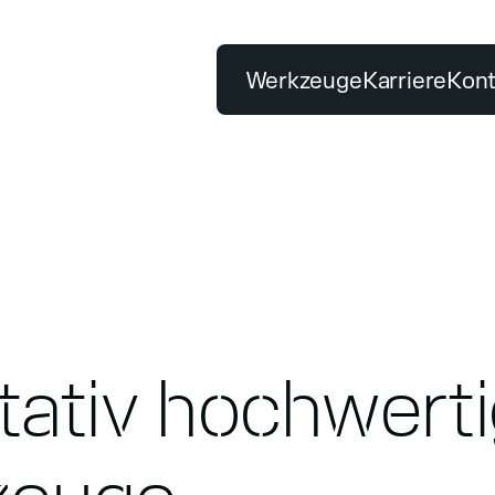
Werkzeuge
Karriere
Kont
BELIEBTE SUCHBEGRIFFE
Tischsäge
Premiumqualität
PRODUKTE
UNSER VERSPRECH
Klassifizierung
Testzentrum
uge finden
Premiumqualität
Nachhaltigkeitsbericht
Bohren
Schleifen
tativ hochwert