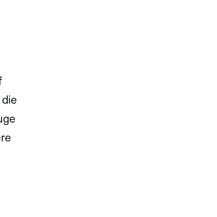
f
 die
uge
ere