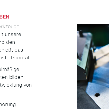
BEN
erkzeuge
it unsere
nd den
nießt das
te Priorität.
elmäßige
ten bilden
twicklung von
cherung