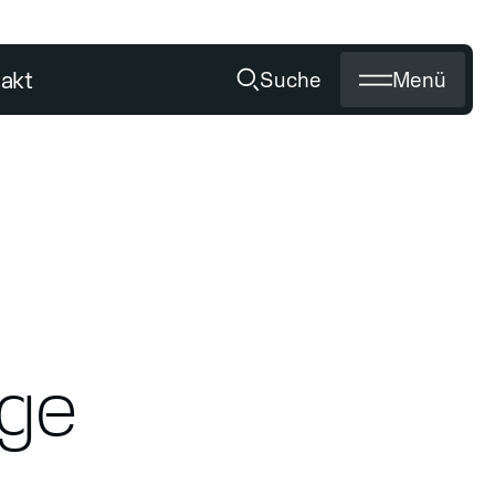
akt
Suche
Menü
Schärfen
Titan Flash
EN
UNSER SERVICE
Medien
Händler werden
Schärfen von Diamantwerkzeug
Zertifikate
Private Labeling
ige