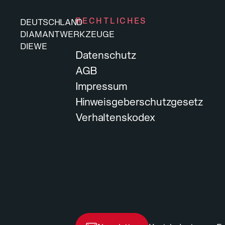
RECHTLICHES
DEUTSCHLAND
DIAMANTWERKZEUGE
DIEWE
Datenschutz
AGB
Impressum
Hinweisgeberschutzgesetz
Verhaltenskodex
DIEWE
DIAMANTWERKZEUGE
DEUTSCHLAND
Arbeiten bei DIEWE
Werde Teil von Diewe, dem 
Werkzeuge und Maschinen
Gestalte die Zukunft der B