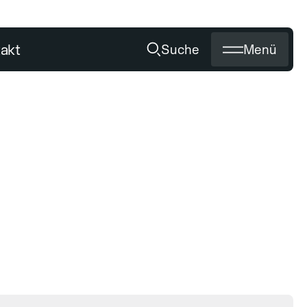
akt
Suche
Menü
Schärfen
Titan Flash
EN
UNSER SERVICE
Medien
Händler werden
Schärfen von Diamantwerkzeug
Zertifikate
Private Labeling