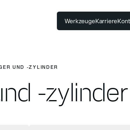
Werkzeuge
Karriere
Kont
BELIEBTE SUCHBEGRIFFE
Tischsäge
Premiumqualität
PRODUKTE
UNSER VERSPRECH
GER UND -ZYLINDER
Klassifizierung
Testzentrum
uge finden
Premiumqualität
und -zylinder
Nachhaltigkeitsbericht
Bohren
Schleifen