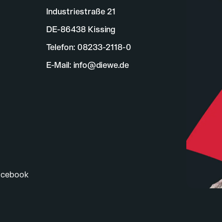
Industriestraße 21
DE-86438 Kissing
Telefon:
08233-2118-0
E-Mail:
info@diewe.de
führenden Anbieter innovativer
.
ranche mit uns!
acebook