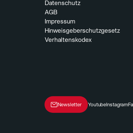
Datenschutz
AGB
Impressum
Hinweisgeberschutzgesetz
Verhaltenskodex
DIEWE
DIAMANTWERKZEUGE
DEUTSCHLAND
Arbeiten bei DIEWE
Werde Teil von Diewe, dem 
Werkzeuge und Maschinen
Gestalte die Zukunft der B
Newsletter
Youtube
Instagram
F
6
Jobs anzeigen