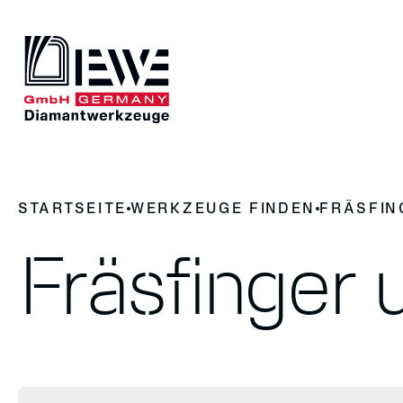
DIEWE
UNSERE 
STARTSEITE
WERKZEUGE FINDEN
FRÄSFIN
Darum Diamantwerkzeug
News
Werkze
Geschichte
Fräsfinger 
Kontakt
Werkzeuge
Trennen
Fräsen