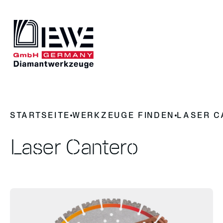
DIEWE
STARTSEITE
WERKZEUGE FINDEN
LASER C
Darum Diamantwerkzeug
News
Geschichte
Laser Cantero
Kontakt
UNSERE PRODUKTE