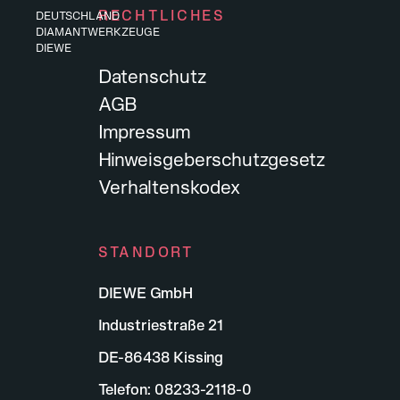
RECHTLICHES
DEUTSCHLAND
DIAMANTWERKZEUGE
DIEWE
Datenschutz
AGB
Impressum
Hinweisgeberschutzgesetz
Verhaltenskodex
STANDORT
DIEWE GmbH
Arbeiten bei DIEWE
Industriestraße 21
Werde Teil von Diewe, dem führenden
DE-86438 Kissing
Anbieter innovativer Werkzeuge und
Telefon:
08233-2118-0
Maschinen.