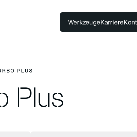
Werkzeuge
Karriere
Kont
BELIEBTE SUCHBEGRIFFE
Tischsäge
Premiumqualität
PRODUKTE
UNSER VERSPRECH
URBO PLUS
Klassifizierung
Testzentrum
uge finden
Premiumqualität
o Plus
Nachhaltigkeitsbericht
Bohren
Schleifen