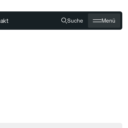
akt
Suche
Menü
Schärfen
Titan Flash
EN
UNSER SERVICE
Medien
Händler werden
Schärfen von Diamantwerkzeug
Zertifikate
Private Labeling