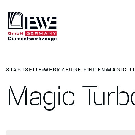
DIEWE
UNSERE 
STARTSEITE
WERKZEUGE FINDEN
MAGIC T
Darum Diamantwerkzeug
News
Werkze
Geschichte
Magic Turb
Kontakt
Werkzeuge
Trennen
Fräsen