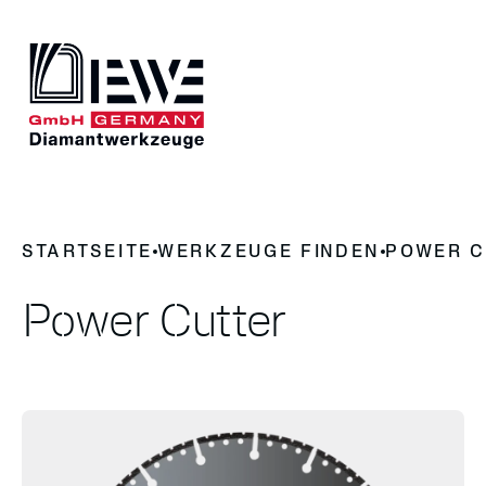
DIEWE
STARTSEITE
WERKZEUGE FINDEN
POWER C
Darum Diamantwerkzeug
News
Geschichte
Power Cutter
Kontakt
UNSERE PRODUKTE