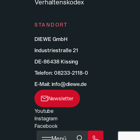
Verhaltenskodex
STANDORT
DIEWE GmbH
Arbeiten bei DIEWE
Industriestraße 21
Werde Teil von Diewe, dem führenden
DE-86438 Kissing
Anbieter innovativer Werkzeuge und
Telefon:
08233-2118-0
Maschinen.
Gestalte die Zukunft der Branche mit uns!
E-Mail:
info@diewe.de
Newsletter
6
Jobs anzeigen
Youtube
Instagram
Facebook
BELIEBTE SUCHBEGRIFFE
Menü