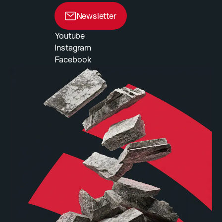
Newsletter
Youtube
Instagram
Facebook
Arbeiten bei DIEWE
Werde Teil von Diewe, dem führenden
Anbieter innovativer Werkzeuge und
Maschinen.
Gestalte die Zukunft der Branche mit uns!
6
Jobs anzeigen