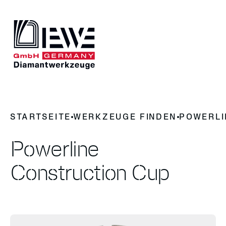
DIEWE
STARTSEITE
WERKZEUGE FINDEN
POWERLI
Darum Diamantwerkzeug
News
Geschichte
Powerline
Kontakt
Construction Cup
UNSERE PRODUKTE