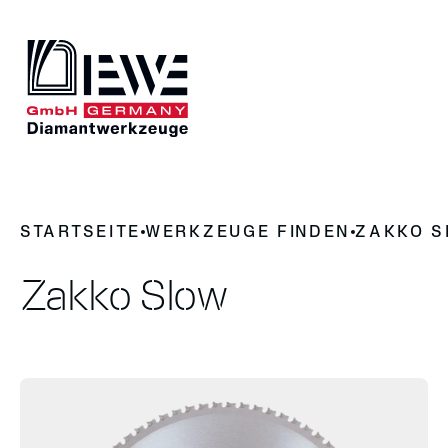
DIEWE
STARTSEITE
WERKZEUGE FINDEN
ZAKKO 
Darum Diamantwerkzeug
News
Geschichte
Zakko Slow
Kontakt
UNSERE PRODUKTE