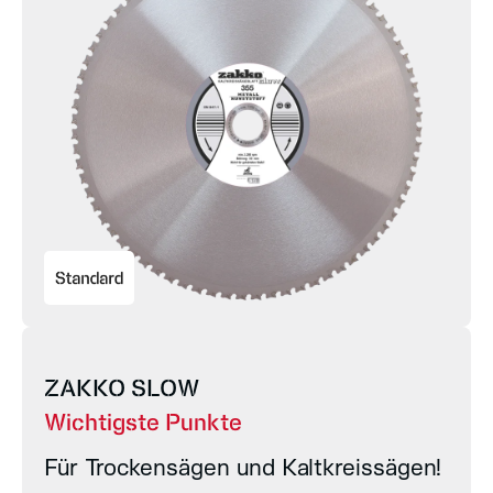
Werkzeuge finden
Werkzeuge
Trennen
Bohren
Schleifen
Fräsen
UNSER VERSPRECHEN
Klassifizierung
Testzentrum
Premiumqualität
Nachhaltigkeitsbericht
UNSER SERVICE
ZAKKO SLOW
Medien
Wichtigste Punkte
Händler werden
Schärfen von Diamantwerkzeug
Für Trockensägen und Kaltkreissägen!
Zertifikate
Private Labeling