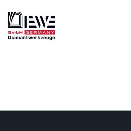
DIEWE
UNSERE 
Darum Diamantwerkzeug
News
Werkze
Geschichte
Kontakt
Werkzeuge
Trennen
Fräsen