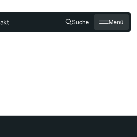
akt
Suche
Menü
Schärfen
Titan Flash
EN
UNSER SERVICE
Medien
Händler werden
Schärfen von Diamantwerkzeug
Zertifikate
Private Labeling