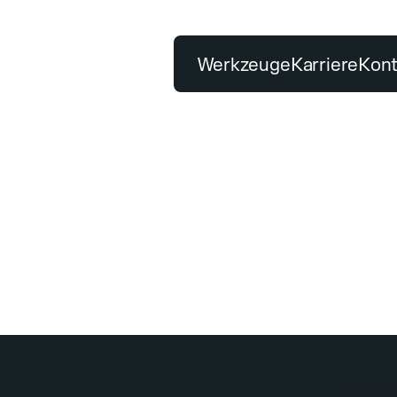
Werkzeuge
Karriere
Kont
BELIEBTE SUCHBEGRIFFE
Tischsäge
Premiumqualität
PRODUKTE
UNSER VERSPRECH
Klassifizierung
Testzentrum
uge finden
Premiumqualität
Nachhaltigkeitsbericht
Bohren
Schleifen