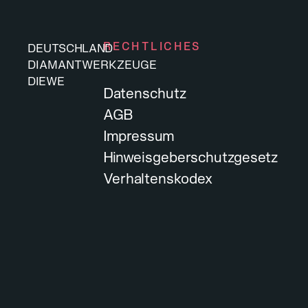
RECHTLICHES
DEUTSCHLAND
DIAMANTWERKZEUGE
DIEWE
Datenschutz
AGB
Impressum
Hinweisgeberschutzgesetz
Verhaltenskodex
DIEWE
DIAMANTWERKZEUGE
DEUTSCHLAND
Arbeiten bei DIEWE
Werde Teil von Diewe, dem 
Werkzeuge und Maschinen